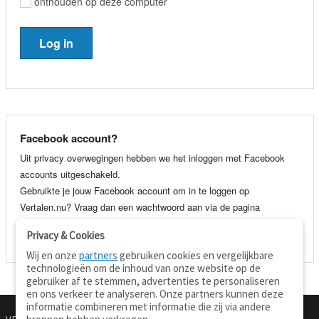
onthouden op deze computer
Facebook account?
Uit privacy overwegingen hebben we het inloggen met Facebook
accounts uitgeschakeld.
Gebruikte je jouw Facebook account om in te loggen op
Vertalen.nu? Vraag dan een wachtwoord aan via de pagina
wachtwoord vergeten
. Je kunt dan voortaan gewoon inloggen met
Privacy & Cookies
je e-mail adres en wachtwoord.
Wij en onze
partners
gebruiken cookies en vergelijkbare
technologieën om de inhoud van onze website op de
gebruiker af te stemmen, advertenties te personaliseren
en ons verkeer te analyseren. Onze partners kunnen deze
informatie combineren met informatie die zij via andere