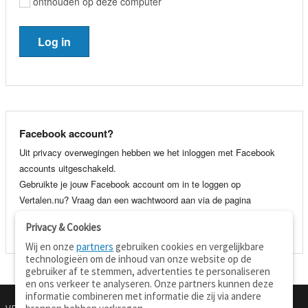
onthouden op deze computer
Facebook account?
Uit privacy overwegingen hebben we het inloggen met Facebook
accounts uitgeschakeld.
Gebruikte je jouw Facebook account om in te loggen op
Vertalen.nu? Vraag dan een wachtwoord aan via de pagina
wachtwoord vergeten
. Je kunt dan voortaan gewoon inloggen met
Privacy & Cookies
je e-mail adres en wachtwoord.
Wij en onze
partners
gebruiken cookies en vergelijkbare
technologieën om de inhoud van onze website op de
gebruiker af te stemmen, advertenties te personaliseren
en ons verkeer te analyseren. Onze partners kunnen deze
informatie combineren met informatie die zij via andere