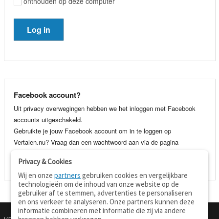
onthouden op deze computer
Facebook account?
Uit privacy overwegingen hebben we het inloggen met Facebook
accounts uitgeschakeld.
Gebruikte je jouw Facebook account om in te loggen op
Vertalen.nu? Vraag dan een wachtwoord aan via de pagina
wachtwoord vergeten
. Je kunt dan voortaan gewoon inloggen met
Privacy & Cookies
je e-mail adres en wachtwoord.
Wij en onze
partners
gebruiken cookies en vergelijkbare
technologieën om de inhoud van onze website op de
gebruiker af te stemmen, advertenties te personaliseren
en ons verkeer te analyseren. Onze partners kunnen deze
informatie combineren met informatie die zij via andere