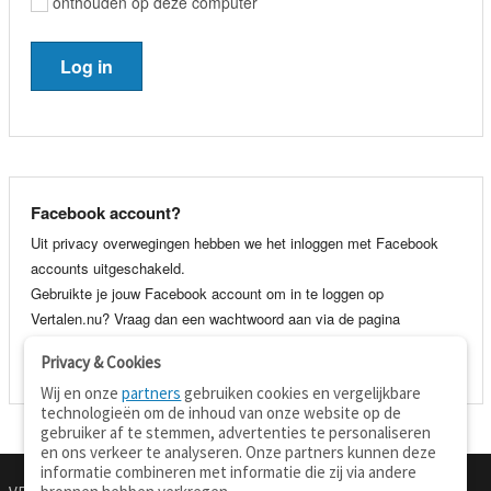
onthouden op deze computer
Facebook account?
Uit privacy overwegingen hebben we het inloggen met Facebook
accounts uitgeschakeld.
Gebruikte je jouw Facebook account om in te loggen op
Vertalen.nu? Vraag dan een wachtwoord aan via de pagina
wachtwoord vergeten
. Je kunt dan voortaan gewoon inloggen met
Privacy & Cookies
je e-mail adres en wachtwoord.
Wij en onze
partners
gebruiken cookies en vergelijkbare
technologieën om de inhoud van onze website op de
gebruiker af te stemmen, advertenties te personaliseren
en ons verkeer te analyseren. Onze partners kunnen deze
informatie combineren met informatie die zij via andere