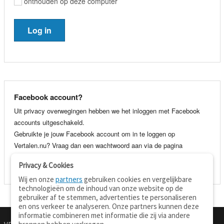
onthouden op deze computer
Facebook account?
Uit privacy overwegingen hebben we het inloggen met Facebook
accounts uitgeschakeld.
Gebruikte je jouw Facebook account om in te loggen op
Vertalen.nu? Vraag dan een wachtwoord aan via de pagina
wachtwoord vergeten
. Je kunt dan voortaan gewoon inloggen met
Privacy & Cookies
je e-mail adres en wachtwoord.
Wij en onze
partners
gebruiken cookies en vergelijkbare
technologieën om de inhoud van onze website op de
gebruiker af te stemmen, advertenties te personaliseren
en ons verkeer te analyseren. Onze partners kunnen deze
informatie combineren met informatie die zij via andere