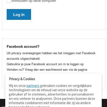
onthouden op deze computer
Facebook account?
Uit privacy overwegingen hebben we het inloggen met Facebook
accounts uitgeschakeld.
Gebruikte je jouw Facebook account om in te loggen op
Vertalen.nu? Vraag dan een wachtwoord aan via de pagina
wachtwoord vergeten
. Je kunt dan voortaan gewoon inloggen met
Privacy & Cookies
je e-mail adres en wachtwoord.
Wij en onze
partners
gebruiken cookies en vergelijkbare
technologieën om de inhoud van onze website op de
gebruiker af te stemmen, advertenties te personaliseren
en ons verkeer te analyseren. Onze partners kunnen deze
informatie combineren met informatie die zij via andere