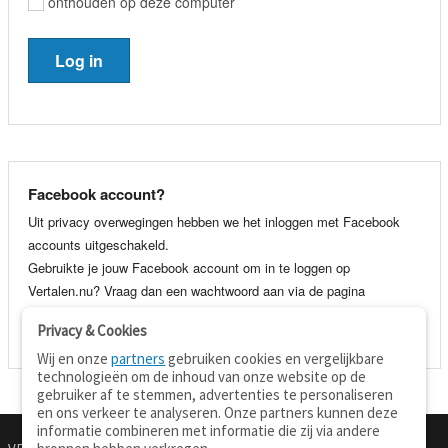
onthouden op deze computer
Facebook account?
Uit privacy overwegingen hebben we het inloggen met Facebook
accounts uitgeschakeld.
Gebruikte je jouw Facebook account om in te loggen op
Vertalen.nu? Vraag dan een wachtwoord aan via de pagina
wachtwoord vergeten
. Je kunt dan voortaan gewoon inloggen met
Privacy & Cookies
je e-mail adres en wachtwoord.
Wij en onze
partners
gebruiken cookies en vergelijkbare
technologieën om de inhoud van onze website op de
gebruiker af te stemmen, advertenties te personaliseren
en ons verkeer te analyseren. Onze partners kunnen deze
informatie combineren met informatie die zij via andere