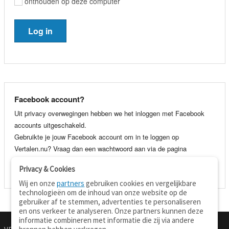
onthouden op deze computer
Facebook account?
Uit privacy overwegingen hebben we het inloggen met Facebook
accounts uitgeschakeld.
Gebruikte je jouw Facebook account om in te loggen op
Vertalen.nu? Vraag dan een wachtwoord aan via de pagina
wachtwoord vergeten
. Je kunt dan voortaan gewoon inloggen met
Privacy & Cookies
je e-mail adres en wachtwoord.
Wij en onze
partners
gebruiken cookies en vergelijkbare
technologieën om de inhoud van onze website op de
gebruiker af te stemmen, advertenties te personaliseren
en ons verkeer te analyseren. Onze partners kunnen deze
informatie combineren met informatie die zij via andere