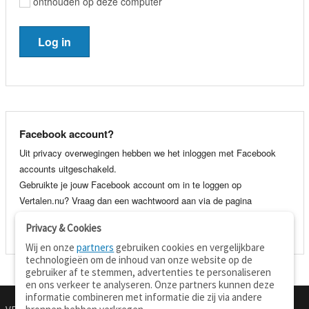
onthouden op deze computer
Facebook account?
Uit privacy overwegingen hebben we het inloggen met Facebook
accounts uitgeschakeld.
Gebruikte je jouw Facebook account om in te loggen op
Vertalen.nu? Vraag dan een wachtwoord aan via de pagina
wachtwoord vergeten
. Je kunt dan voortaan gewoon inloggen met
Privacy & Cookies
je e-mail adres en wachtwoord.
Wij en onze
partners
gebruiken cookies en vergelijkbare
technologieën om de inhoud van onze website op de
gebruiker af te stemmen, advertenties te personaliseren
en ons verkeer te analyseren. Onze partners kunnen deze
informatie combineren met informatie die zij via andere