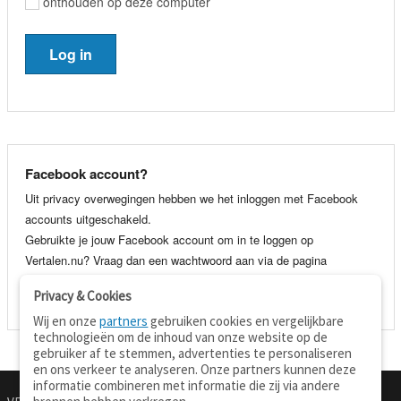
onthouden op deze computer
Facebook account?
Uit privacy overwegingen hebben we het inloggen met Facebook
accounts uitgeschakeld.
Gebruikte je jouw Facebook account om in te loggen op
Vertalen.nu? Vraag dan een wachtwoord aan via de pagina
wachtwoord vergeten
. Je kunt dan voortaan gewoon inloggen met
Privacy & Cookies
je e-mail adres en wachtwoord.
Wij en onze
partners
gebruiken cookies en vergelijkbare
technologieën om de inhoud van onze website op de
gebruiker af te stemmen, advertenties te personaliseren
en ons verkeer te analyseren. Onze partners kunnen deze
informatie combineren met informatie die zij via andere