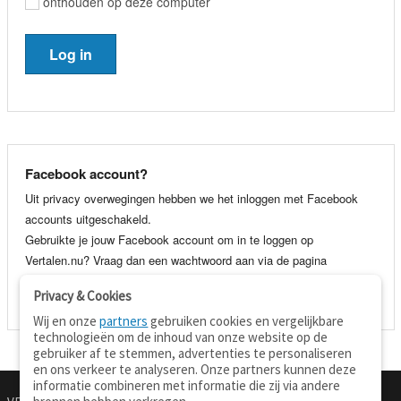
onthouden op deze computer
Facebook account?
Uit privacy overwegingen hebben we het inloggen met Facebook
accounts uitgeschakeld.
Gebruikte je jouw Facebook account om in te loggen op
Vertalen.nu? Vraag dan een wachtwoord aan via de pagina
wachtwoord vergeten
. Je kunt dan voortaan gewoon inloggen met
Privacy & Cookies
je e-mail adres en wachtwoord.
Wij en onze
partners
gebruiken cookies en vergelijkbare
technologieën om de inhoud van onze website op de
gebruiker af te stemmen, advertenties te personaliseren
en ons verkeer te analyseren. Onze partners kunnen deze
informatie combineren met informatie die zij via andere