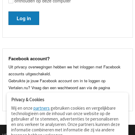
onthouden op deze computer
Facebook account?
Uit privacy overwegingen hebben we het inloggen met Facebook
accounts uitgeschakeld.
Gebruikte je jouw Facebook account om in te loggen op
Vertalen.nu? Vraag dan een wachtwoord aan via de pagina
wachtwoord vergeten
. Je kunt dan voortaan gewoon inloggen met
Privacy & Cookies
je e-mail adres en wachtwoord.
Wij en onze
partners
gebruiken cookies en vergelijkbare
technologieën om de inhoud van onze website op de
gebruiker af te stemmen, advertenties te personaliseren
en ons verkeer te analyseren. Onze partners kunnen deze
informatie combineren met informatie die zij via andere