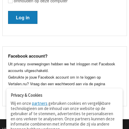
onthouden op deze computer
Facebook account?
Uit privacy overwegingen hebben we het inloggen met Facebook
accounts uitgeschakeld.
Gebruikte je jouw Facebook account om in te loggen op
Vertalen.nu? Vraag dan een wachtwoord aan via de pagina
wachtwoord vergeten
. Je kunt dan voortaan gewoon inloggen met
Privacy & Cookies
je e-mail adres en wachtwoord.
Wij en onze
partners
gebruiken cookies en vergelijkbare
technologieën om de inhoud van onze website op de
gebruiker af te stemmen, advertenties te personaliseren
en ons verkeer te analyseren. Onze partners kunnen deze
informatie combineren met informatie die zij via andere