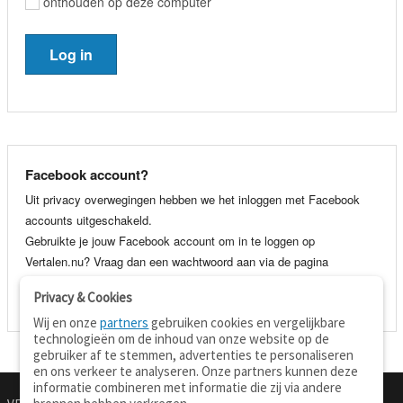
onthouden op deze computer
Facebook account?
Uit privacy overwegingen hebben we het inloggen met Facebook
accounts uitgeschakeld.
Gebruikte je jouw Facebook account om in te loggen op
Vertalen.nu? Vraag dan een wachtwoord aan via de pagina
wachtwoord vergeten
. Je kunt dan voortaan gewoon inloggen met
Privacy & Cookies
je e-mail adres en wachtwoord.
Wij en onze
partners
gebruiken cookies en vergelijkbare
technologieën om de inhoud van onze website op de
gebruiker af te stemmen, advertenties te personaliseren
en ons verkeer te analyseren. Onze partners kunnen deze
informatie combineren met informatie die zij via andere