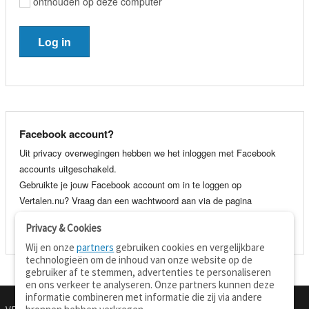
onthouden op deze computer
Facebook account?
Uit privacy overwegingen hebben we het inloggen met Facebook
accounts uitgeschakeld.
Gebruikte je jouw Facebook account om in te loggen op
Vertalen.nu? Vraag dan een wachtwoord aan via de pagina
wachtwoord vergeten
. Je kunt dan voortaan gewoon inloggen met
Privacy & Cookies
je e-mail adres en wachtwoord.
Wij en onze
partners
gebruiken cookies en vergelijkbare
technologieën om de inhoud van onze website op de
gebruiker af te stemmen, advertenties te personaliseren
en ons verkeer te analyseren. Onze partners kunnen deze
informatie combineren met informatie die zij via andere