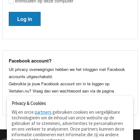
onthouden op deze computer
Facebook account?
Uit privacy overwegingen hebben we het inloggen met Facebook
accounts uitgeschakeld.
Gebruikte je jouw Facebook account om in te loggen op
Vertalen.nu? Vraag dan een wachtwoord aan via de pagina
wachtwoord vergeten
. Je kunt dan voortaan gewoon inloggen met
Privacy & Cookies
je e-mail adres en wachtwoord.
Wij en onze
partners
gebruiken cookies en vergelijkbare
technologieën om de inhoud van onze website op de
gebruiker af te stemmen, advertenties te personaliseren
en ons verkeer te analyseren. Onze partners kunnen deze
informatie combineren met informatie die zij via andere