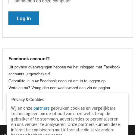
onthouden op deze computer
Facebook account?
Uit privacy overwegingen hebben we het inloggen met Facebook
accounts uitgeschakeld.
Gebruikte je jouw Facebook account om in te loggen op
Vertalen.nu? Vraag dan een wachtwoord aan via de pagina
wachtwoord vergeten
. Je kunt dan voortaan gewoon inloggen met
Privacy & Cookies
je e-mail adres en wachtwoord.
Wij en onze
partners
gebruiken cookies en vergelijkbare
technologieën om de inhoud van onze website op de
gebruiker af te stemmen, advertenties te personaliseren
en ons verkeer te analyseren. Onze partners kunnen deze
informatie combineren met informatie die zij via andere