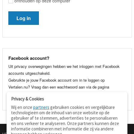
onthouden op deze computer
Facebook account?
Uit privacy overwegingen hebben we het inloggen met Facebook
accounts uitgeschakeld.
Gebruikte je jouw Facebook account om in te loggen op
Vertalen.nu? Vraag dan een wachtwoord aan via de pagina
wachtwoord vergeten
. Je kunt dan voortaan gewoon inloggen met
Privacy & Cookies
je e-mail adres en wachtwoord.
Wij en onze
partners
gebruiken cookies en vergelijkbare
technologieën om de inhoud van onze website op de
gebruiker af te stemmen, advertenties te personaliseren
en ons verkeer te analyseren. Onze partners kunnen deze
informatie combineren met informatie die zij via andere