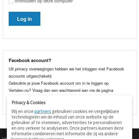
onthouden op deze computer
Facebook account?
Uit privacy overwegingen hebben we het inloggen met Facebook
accounts uitgeschakeld.
Gebruikte je jouw Facebook account om in te loggen op
Vertalen.nu? Vraag dan een wachtwoord aan via de pagina
wachtwoord vergeten
. Je kunt dan voortaan gewoon inloggen met
Privacy & Cookies
je e-mail adres en wachtwoord.
Wij en onze
partners
gebruiken cookies en vergelijkbare
technologieën om de inhoud van onze website op de
gebruiker af te stemmen, advertenties te personaliseren
en ons verkeer te analyseren. Onze partners kunnen deze
informatie combineren met informatie die zij via andere