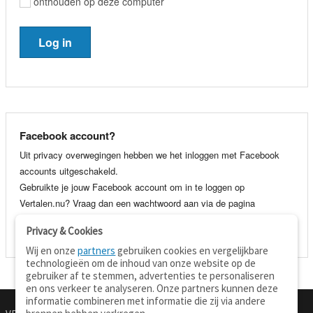
onthouden op deze computer
Facebook account?
Uit privacy overwegingen hebben we het inloggen met Facebook
accounts uitgeschakeld.
Gebruikte je jouw Facebook account om in te loggen op
Vertalen.nu? Vraag dan een wachtwoord aan via de pagina
wachtwoord vergeten
. Je kunt dan voortaan gewoon inloggen met
Privacy & Cookies
je e-mail adres en wachtwoord.
Wij en onze
partners
gebruiken cookies en vergelijkbare
technologieën om de inhoud van onze website op de
gebruiker af te stemmen, advertenties te personaliseren
en ons verkeer te analyseren. Onze partners kunnen deze
informatie combineren met informatie die zij via andere