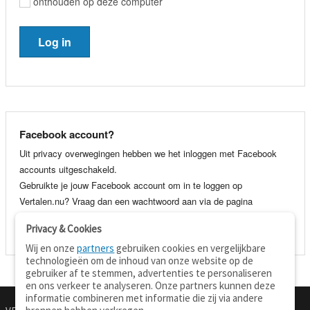
onthouden op deze computer
Facebook account?
Uit privacy overwegingen hebben we het inloggen met Facebook
accounts uitgeschakeld.
Gebruikte je jouw Facebook account om in te loggen op
Vertalen.nu? Vraag dan een wachtwoord aan via de pagina
wachtwoord vergeten
. Je kunt dan voortaan gewoon inloggen met
Privacy & Cookies
je e-mail adres en wachtwoord.
Wij en onze
partners
gebruiken cookies en vergelijkbare
technologieën om de inhoud van onze website op de
gebruiker af te stemmen, advertenties te personaliseren
en ons verkeer te analyseren. Onze partners kunnen deze
informatie combineren met informatie die zij via andere