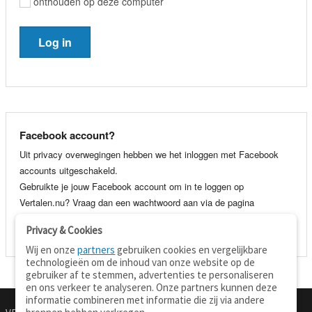
onthouden op deze computer
Facebook account?
Uit privacy overwegingen hebben we het inloggen met Facebook
accounts uitgeschakeld.
Gebruikte je jouw Facebook account om in te loggen op
Vertalen.nu? Vraag dan een wachtwoord aan via de pagina
wachtwoord vergeten
. Je kunt dan voortaan gewoon inloggen met
Privacy & Cookies
je e-mail adres en wachtwoord.
Wij en onze
partners
gebruiken cookies en vergelijkbare
technologieën om de inhoud van onze website op de
gebruiker af te stemmen, advertenties te personaliseren
en ons verkeer te analyseren. Onze partners kunnen deze
informatie combineren met informatie die zij via andere