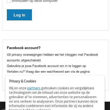
onthouden op deze computer
Facebook account?
Uit privacy overwegingen hebben we het inloggen met Facebook
accounts uitgeschakeld.
Gebruikte je jouw Facebook account om in te loggen op
Vertalen.nu? Vraag dan een wachtwoord aan via de pagina
wachtwoord vergeten
. Je kunt dan voortaan gewoon inloggen met
Privacy & Cookies
je e-mail adres en wachtwoord.
Wij en onze
partners
gebruiken cookies en vergelijkbare
technologieën om de inhoud van onze website op de
gebruiker af te stemmen, advertenties te personaliseren
en ons verkeer te analyseren. Onze partners kunnen deze
informatie combineren met informatie die zij via andere