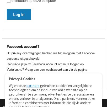
onthouden op deze computer
Facebook account?
Uit privacy overwegingen hebben we het inloggen met Facebook
accounts uitgeschakeld.
Gebruikte je jouw Facebook account om in te loggen op
Vertalen.nu? Vraag dan een wachtwoord aan via de pagina
wachtwoord vergeten
. Je kunt dan voortaan gewoon inloggen met
Privacy & Cookies
je e-mail adres en wachtwoord.
Wij en onze
partners
gebruiken cookies en vergelijkbare
technologieën om de inhoud van onze website op de
gebruiker af te stemmen, advertenties te personaliseren
en ons verkeer te analyseren. Onze partners kunnen deze
informatie combineren met informatie die zij via andere