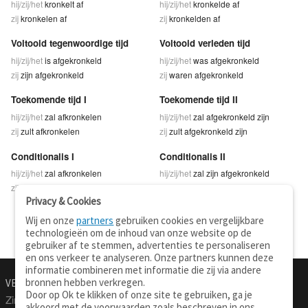
hij/zij/het
kronkelt af
hij/zij/het
kronkelde af
zij
kronkelen af
zij
kronkelden af
Voltooid tegenwoordige tijd
Voltooid verleden tijd
hij/zij/het
is afgekronkeld
hij/zij/het
was afgekronkeld
zij
zijn afgekronkeld
zij
waren afgekronkeld
Toekomende tijd I
Toekomende tijd II
hij/zij/het
zal afkronkelen
hij/zij/het
zal afgekronkeld zijn
zij
zult afkronkelen
zij
zult afgekronkeld zijn
Conditionalis I
Conditionalis II
hij/zij/het
zal afkronkelen
hij/zij/het
zal zijn afgekronkeld
zij
zullen afkronkelen
zij
zullen zijn afgekronkeld
Privacy & Cookies
Wij en onze
partners
gebruiken cookies en vergelijkbare
technologieën om de inhoud van onze website op de
gebruiker af te stemmen, advertenties te personaliseren
en ons verkeer te analyseren. Onze partners kunnen deze
informatie combineren met informatie die zij via andere
bronnen hebben verkregen.
VERTALEN.NU
OVER
Door op Ok te klikken of onze site te gebruiken, ga je
Zinnen vertalen
Over deze site
akkoord met de voorwaarden zoals beschreven in ons