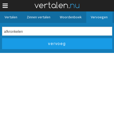
Vertalen
Zinnen vertalen
Woordenboek
Vervoegen