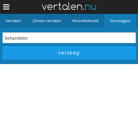
Vertalen
Zinnen vertalen
Woordenboek
Vervoegen