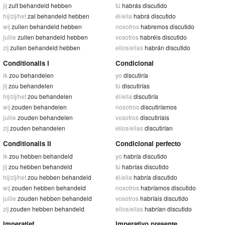
jij
zult behandeld hebben
tú
habrás discutido
hij/zij/het
zal behandeld hebben
él/ella
habrá discutido
wij
zullen behandeld hebben
nosotros
habremos discutido
jullie
zullen behandeld hebben
vosotros
habréis discutido
zij
zullen behandeld hebben
ellos/ellas
habrán discutido
Conditionalis I
Condicional
ik
zou behandelen
yo
discutiría
jij
zou behandelen
tú
discutirías
hij/zij/het
zou behandelen
él/ella
discutiría
wij
zouden behandelen
nosotros
discutiríamos
jullie
zouden behandelen
vosotros
discutiríais
zij
zouden behandelen
ellos/ellas
discutirían
Conditionalis II
Condicional perfecto
ik
zou hebben behandeld
yo
habría discutido
jij
zou hebben behandeld
tú
habrías discutido
hij/zij/het
zou hebben behandeld
él/ella
habría discutido
wij
zouden hebben behandeld
nosotros
habríamos discutido
jullie
zouden hebben behandeld
vosotros
habríais discutido
zij
zouden hebben behandeld
ellos/ellas
habrían discutido
Imperatief
Imperativo presente