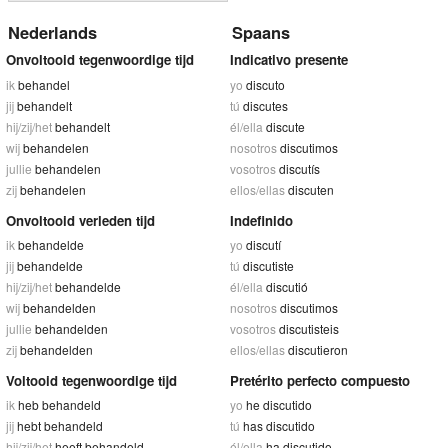
Nederlands
Spaans
Onvoltooid tegenwoordige tijd
Indicativo presente
ik
behandel
yo
discuto
jij
behandelt
tú
discutes
hij/zij/het
behandelt
él/ella
discute
wij
behandelen
nosotros
discutimos
jullie
behandelen
vosotros
discutís
zij
behandelen
ellos/ellas
discuten
Onvoltooid verleden tijd
Indefinido
ik
behandelde
yo
discutí
jij
behandelde
tú
discutiste
hij/zij/het
behandelde
él/ella
discutió
wij
behandelden
nosotros
discutimos
jullie
behandelden
vosotros
discutisteis
zij
behandelden
ellos/ellas
discutieron
Voltooid tegenwoordige tijd
Pretérito perfecto compuesto
ik
heb behandeld
yo
he discutido
jij
hebt behandeld
tú
has discutido
hij/zij/het
heeft behandeld
él/ella
ha discutido