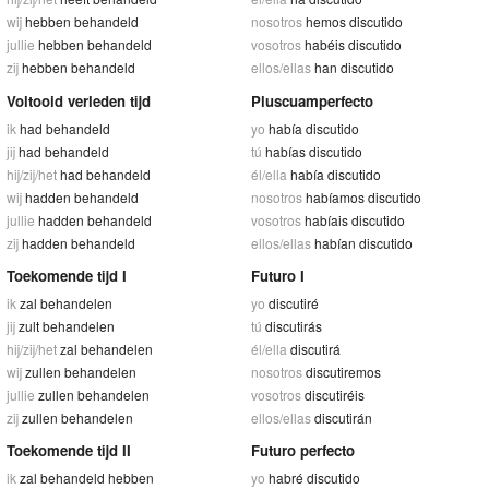
wij
hebben behandeld
nosotros
hemos discutido
jullie
hebben behandeld
vosotros
habéis discutido
zij
hebben behandeld
ellos/ellas
han discutido
Voltooid verleden tijd
Pluscuamperfecto
ik
had behandeld
yo
había discutido
jij
had behandeld
tú
habías discutido
hij/zij/het
had behandeld
él/ella
había discutido
wij
hadden behandeld
nosotros
habíamos discutido
jullie
hadden behandeld
vosotros
habíais discutido
zij
hadden behandeld
ellos/ellas
habían discutido
Toekomende tijd I
Futuro I
ik
zal behandelen
yo
discutiré
jij
zult behandelen
tú
discutirás
hij/zij/het
zal behandelen
él/ella
discutirá
wij
zullen behandelen
nosotros
discutiremos
jullie
zullen behandelen
vosotros
discutiréis
zij
zullen behandelen
ellos/ellas
discutirán
Toekomende tijd II
Futuro perfecto
ik
zal behandeld hebben
yo
habré discutido