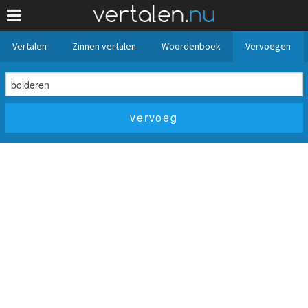
Vertalen
Zinnen vertalen
Woordenboek
Vervoegen