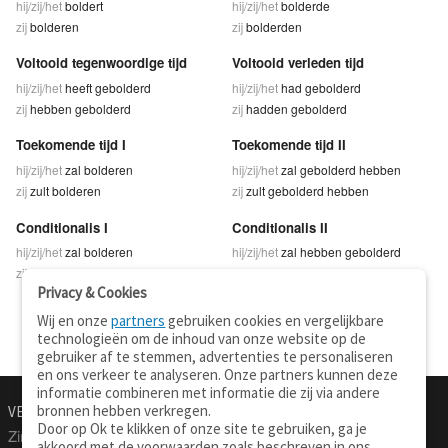
hij/zij/het
boldert
hij/zij/het
bolderde
zij
bolderen
zij
bolderden
Voltooid tegenwoordige tijd
Voltooid verleden tijd
hij/zij/het
heeft gebolderd
hij/zij/het
had gebolderd
zij
hebben gebolderd
zij
hadden gebolderd
Toekomende tijd I
Toekomende tijd II
hij/zij/het
zal bolderen
hij/zij/het
zal gebolderd hebben
zij
zult bolderen
zij
zult gebolderd hebben
Conditionalis I
Conditionalis II
hij/zij/het
zal bolderen
hij/zij/het
zal hebben gebolderd
zij
zullen bolderen
zij
zullen hebben gebolderd
Privacy & Cookies
Wij en onze
partners
gebruiken cookies en vergelijkbare
technologieën om de inhoud van onze website op de
gebruiker af te stemmen, advertenties te personaliseren
en ons verkeer te analyseren. Onze partners kunnen deze
informatie combineren met informatie die zij via andere
bronnen hebben verkregen.
VERTALEN.NU
OVER
Door op Ok te klikken of onze site te gebruiken, ga je
Zinnen vertalen
Over deze site
akkoord met de voorwaarden zoals beschreven in ons