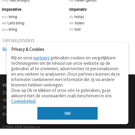
Imperative
Imperativ
you
bring
du
hol(e)
we
Let's bring
wir
holen
you
bring
ihr
holt
Verwijzingen
Bekijk 13 definitie(s) van bring
Privacy & Cookies
Wij en onze
partners
gebruiken cookies en vergelijkbare
technologieën om de inhoud van onze website op de
gebruiker af te stemmen, advertenties te personaliseren
en ons verkeer te analyseren. Onze partners kunnen deze
informatie combineren met informatie die zij via andere
bronnen hebben verkregen.
VERTALEN.NU
OVER
Door op Ok te klikken of onze site te gebruiken, ga je
Zinnen vertalen
Over deze site
akkoord met de voorwaarden zoals beschreven in ons
Verklarend woordenboek
Contact
Cookiebeleid
.
Vraagbaak
Privacy
Ok!
Professionele vertaling
© 2004–2026 Vertalen.nu