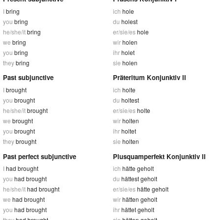
I
bring
ich
hole
you
bring
du
holest
he/she/it
bring
er/sie/es
hole
we
bring
wir
holen
you
bring
ihr
holet
they
bring
sie
holen
Past subjunctive
Präteritum Konjunktiv II
I
brought
ich
holte
you
brought
du
holtest
he/she/it
brought
er/sie/es
holte
we
brought
wir
holten
you
brought
ihr
holtet
they
brought
sie
holten
Past perfect subjunctive
Plusquamperfekt Konjunktiv II
I
had brought
ich
hätte geholt
you
had brought
du
hättest geholt
he/she/it
had brought
er/sie/es
hätte geholt
we
had brought
wir
hätten geholt
you
had brought
ihr
hättet geholt
they
had brought
sie
hätten geholt