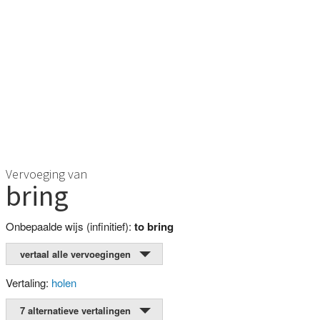
Vervoeging van
bring
Onbepaalde wijs (infinitief):
to bring
vertaal alle vervoegingen
Vertaling:
holen
7 alternatieve vertalingen