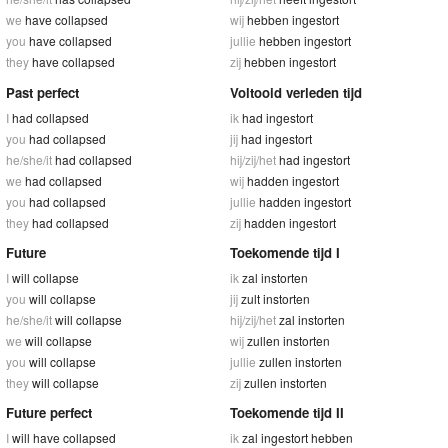
we
have collapsed
wij
hebben ingestort
you
have collapsed
jullie
hebben ingestort
they
have collapsed
zij
hebben ingestort
Past perfect
Voltooid verleden tijd
I
had collapsed
ik
had ingestort
you
had collapsed
jij
had ingestort
he/she/it
had collapsed
hij/zij/het
had ingestort
we
had collapsed
wij
hadden ingestort
you
had collapsed
jullie
hadden ingestort
they
had collapsed
zij
hadden ingestort
Future
Toekomende tijd I
I
will collapse
ik
zal instorten
you
will collapse
jij
zult instorten
he/she/it
will collapse
hij/zij/het
zal instorten
we
will collapse
wij
zullen instorten
you
will collapse
jullie
zullen instorten
they
will collapse
zij
zullen instorten
Future perfect
Toekomende tijd II
I
will have collapsed
ik
zal ingestort hebben