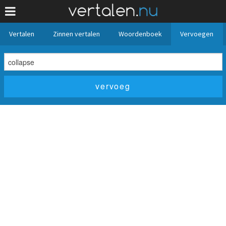
Vertalen
Zinnen vertalen
Woordenboek
Vervoegen