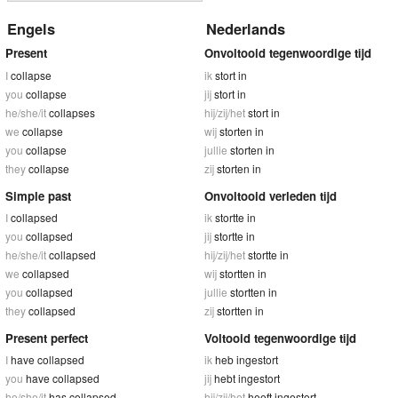
Engels
Nederlands
Present
Onvoltooid tegenwoordige tijd
I
collapse
ik
stort in
you
collapse
jij
stort in
he/she/it
collapses
hij/zij/het
stort in
we
collapse
wij
storten in
you
collapse
jullie
storten in
they
collapse
zij
storten in
Simple past
Onvoltooid verleden tijd
I
collapsed
ik
stortte in
you
collapsed
jij
stortte in
he/she/it
collapsed
hij/zij/het
stortte in
we
collapsed
wij
stortten in
you
collapsed
jullie
stortten in
they
collapsed
zij
stortten in
Present perfect
Voltooid tegenwoordige tijd
I
have collapsed
ik
heb ingestort
you
have collapsed
jij
hebt ingestort
he/she/it
has collapsed
hij/zij/het
heeft ingestort