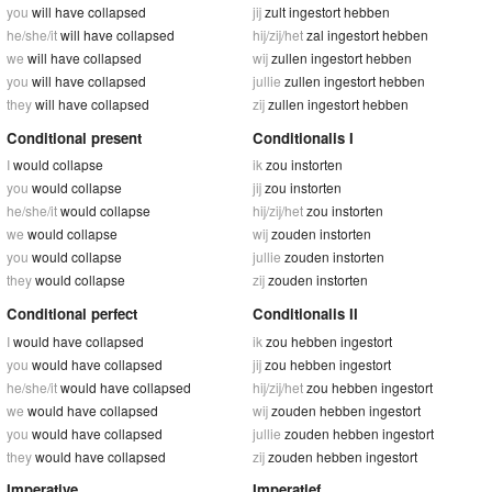
you
will have collapsed
jij
zult ingestort hebben
he/she/it
will have collapsed
hij/zij/het
zal ingestort hebben
we
will have collapsed
wij
zullen ingestort hebben
you
will have collapsed
jullie
zullen ingestort hebben
they
will have collapsed
zij
zullen ingestort hebben
Conditional present
Conditionalis I
I
would collapse
ik
zou instorten
you
would collapse
jij
zou instorten
he/she/it
would collapse
hij/zij/het
zou instorten
we
would collapse
wij
zouden instorten
you
would collapse
jullie
zouden instorten
they
would collapse
zij
zouden instorten
Conditional perfect
Conditionalis II
I
would have collapsed
ik
zou hebben ingestort
you
would have collapsed
jij
zou hebben ingestort
he/she/it
would have collapsed
hij/zij/het
zou hebben ingestort
we
would have collapsed
wij
zouden hebben ingestort
you
would have collapsed
jullie
zouden hebben ingestort
they
would have collapsed
zij
zouden hebben ingestort
Imperative
Imperatief