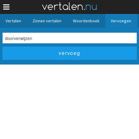
Vertalen
Zinnen vertalen
Woordenboek
Vervoegen