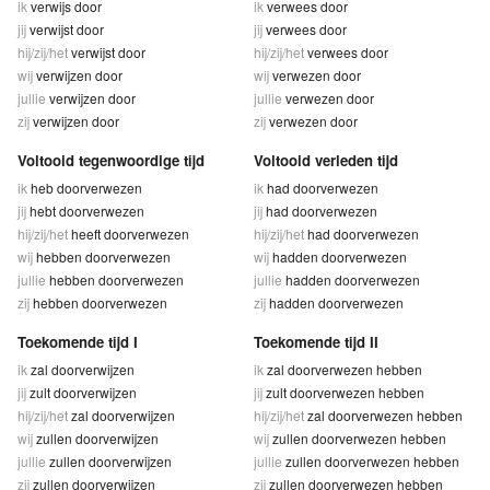
ik
verwijs door
ik
verwees door
jij
verwijst door
jij
verwees door
hij/zij/het
verwijst door
hij/zij/het
verwees door
wij
verwijzen door
wij
verwezen door
jullie
verwijzen door
jullie
verwezen door
zij
verwijzen door
zij
verwezen door
Voltooid tegenwoordige tijd
Voltooid verleden tijd
ik
heb doorverwezen
ik
had doorverwezen
jij
hebt doorverwezen
jij
had doorverwezen
hij/zij/het
heeft doorverwezen
hij/zij/het
had doorverwezen
wij
hebben doorverwezen
wij
hadden doorverwezen
jullie
hebben doorverwezen
jullie
hadden doorverwezen
zij
hebben doorverwezen
zij
hadden doorverwezen
Toekomende tijd I
Toekomende tijd II
ik
zal doorverwijzen
ik
zal doorverwezen hebben
jij
zult doorverwijzen
jij
zult doorverwezen hebben
hij/zij/het
zal doorverwijzen
hij/zij/het
zal doorverwezen hebben
wij
zullen doorverwijzen
wij
zullen doorverwezen hebben
jullie
zullen doorverwijzen
jullie
zullen doorverwezen hebben
zij
zullen doorverwijzen
zij
zullen doorverwezen hebben