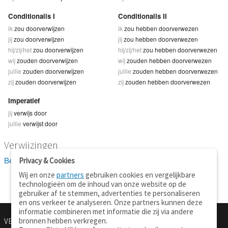
Conditionalis I
Conditionalis II
ik
zou doorverwijzen
ik
zou hebben doorverwezen
jij
zou doorverwijzen
jij
zou hebben doorverwezen
hij/zij/het
zou doorverwijzen
hij/zij/het
zou hebben doorverwezen
wij
zouden doorverwijzen
wij
zouden hebben doorverwezen
jullie
zouden doorverwijzen
jullie
zouden hebben doorverwezen
zij
zouden doorverwijzen
zij
zouden hebben doorverwezen
Imperatief
jij
verwijs door
jullie
verwijst door
Verwijzingen
Bekijk 1 definitie(s) van doorverwijzen
Privacy & Cookies
Wij en onze
partners
gebruiken cookies en vergelijkbare
technologieën om de inhoud van onze website op de
gebruiker af te stemmen, advertenties te personaliseren
en ons verkeer te analyseren. Onze partners kunnen deze
informatie combineren met informatie die zij via andere
bronnen hebben verkregen.
VERTALEN.NU
OVER