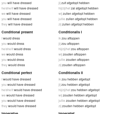
you
will have dressed
jij
zult afgetopt hebben
he/she/it
will have dressed
hij/zij/het
zal afgetopt hebben
we
will have dressed
wij
zullen afgetopt hebben
you
will have dressed
jullie
zullen afgetopt hebben
they
will have dressed
zij
zullen afgetopt hebben
Conditional present
Conditionalis I
I
would dress
ik
zou aftoppen
you
would dress
jij
zou aftoppen
he/she/it
would dress
hij/zij/het
zou aftoppen
we
would dress
wij
zouden aftoppen
you
would dress
jullie
zouden aftoppen
they
would dress
zij
zouden aftoppen
Conditional perfect
Conditionalis II
I
would have dressed
ik
zou hebben afgetopt
you
would have dressed
jij
zou hebben afgetopt
he/she/it
would have dressed
hij/zij/het
zou hebben afgetopt
we
would have dressed
wij
zouden hebben afgetopt
you
would have dressed
jullie
zouden hebben afgetopt
they
would have dressed
zij
zouden hebben afgetopt
Imperative
Imperatief