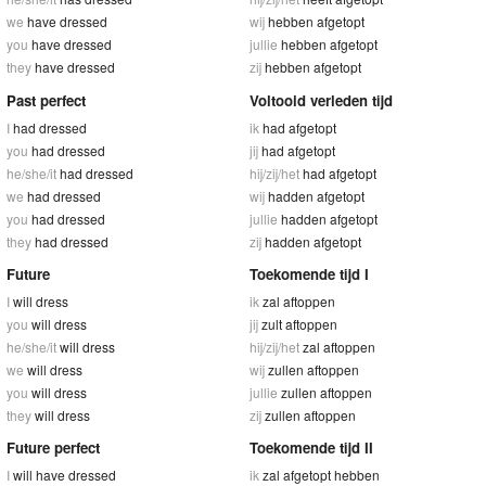
we
have dressed
wij
hebben afgetopt
you
have dressed
jullie
hebben afgetopt
they
have dressed
zij
hebben afgetopt
Past perfect
Voltooid verleden tijd
I
had dressed
ik
had afgetopt
you
had dressed
jij
had afgetopt
he/she/it
had dressed
hij/zij/het
had afgetopt
we
had dressed
wij
hadden afgetopt
you
had dressed
jullie
hadden afgetopt
they
had dressed
zij
hadden afgetopt
Future
Toekomende tijd I
I
will dress
ik
zal aftoppen
you
will dress
jij
zult aftoppen
he/she/it
will dress
hij/zij/het
zal aftoppen
we
will dress
wij
zullen aftoppen
you
will dress
jullie
zullen aftoppen
they
will dress
zij
zullen aftoppen
Future perfect
Toekomende tijd II
I
will have dressed
ik
zal afgetopt hebben