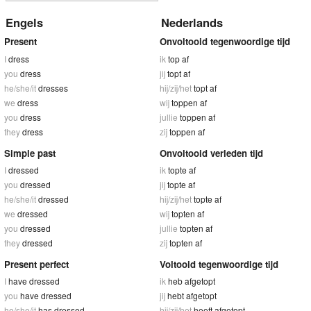
Engels
Nederlands
Present
Onvoltooid tegenwoordige tijd
I
dress
ik
top af
you
dress
jij
topt af
he/she/it
dresses
hij/zij/het
topt af
we
dress
wij
toppen af
you
dress
jullie
toppen af
they
dress
zij
toppen af
Simple past
Onvoltooid verleden tijd
I
dressed
ik
topte af
you
dressed
jij
topte af
he/she/it
dressed
hij/zij/het
topte af
we
dressed
wij
topten af
you
dressed
jullie
topten af
they
dressed
zij
topten af
Present perfect
Voltooid tegenwoordige tijd
I
have dressed
ik
heb afgetopt
you
have dressed
jij
hebt afgetopt
he/she/it
has dressed
hij/zij/het
heeft afgetopt