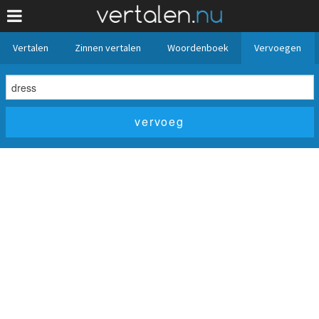
Vertalen
Zinnen vertalen
Woordenboek
Vervoegen