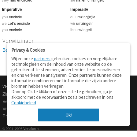
Imperative
Imperativ
you
encircle
du
umzing(e)le
we
Let´s encircle
wir
umzingeln
you
encircle
ihr
umzingelt
Verwijzingen
Bekijk 2 definitie(s) van encircle
Privacy & Cookies
Wij en onze
partners
gebruiken cookies en vergelijkbare
technologieën om de inhoud van onze website op de
gebruiker af te stemmen, advertenties te personaliseren
en ons verkeer te analyseren. Onze partners kunnen deze
informatie combineren met informatie die zij via andere
bronnen hebben verkregen.
VERTALEN.NU
OVER
Door op Ok te klikken of onze site te gebruiken, ga je
Zinnen vertalen
Over deze site
akkoord met de voorwaarden zoals beschreven in ons
Verklarend woordenboek
Contact
Cookiebeleid
.
Vraagbaak
Privacy
Ok!
Professionele vertaling
© 2004–2026 Vertalen.nu