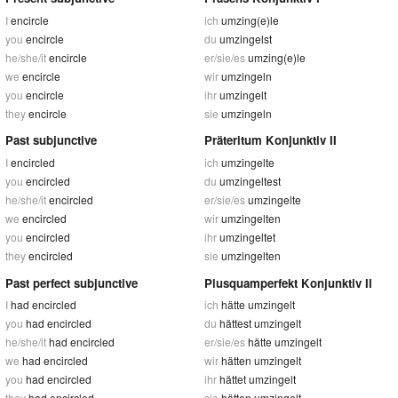
I
encircle
ich
umzing(e)le
you
encircle
du
umzingelst
he/she/it
encircle
er/sie/es
umzing(e)le
we
encircle
wir
umzingeln
you
encircle
ihr
umzingelt
they
encircle
sie
umzingeln
Past subjunctive
Präteritum Konjunktiv II
I
encircled
ich
umzingelte
you
encircled
du
umzingeltest
he/she/it
encircled
er/sie/es
umzingelte
we
encircled
wir
umzingelten
you
encircled
ihr
umzingeltet
they
encircled
sie
umzingelten
Past perfect subjunctive
Plusquamperfekt Konjunktiv II
I
had encircled
ich
hätte umzingelt
you
had encircled
du
hättest umzingelt
he/she/it
had encircled
er/sie/es
hätte umzingelt
we
had encircled
wir
hätten umzingelt
you
had encircled
ihr
hättet umzingelt
they
had encircled
sie
hätten umzingelt