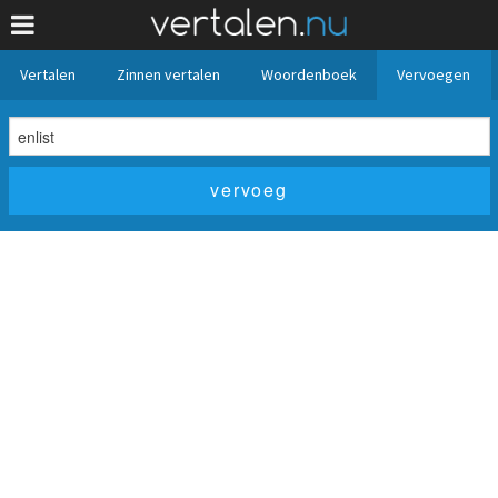
Vertalen
Zinnen vertalen
Woordenboek
Vervoegen