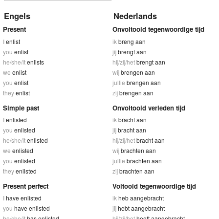
Engels
Nederlands
Present
Onvoltooid tegenwoordige tijd
I
enlist
ik
breng aan
you
enlist
jij
brengt aan
he/she/it
enlists
hij/zij/het
brengt aan
we
enlist
wij
brengen aan
you
enlist
jullie
brengen aan
they
enlist
zij
brengen aan
Simple past
Onvoltooid verleden tijd
I
enlisted
ik
bracht aan
you
enlisted
jij
bracht aan
he/she/it
enlisted
hij/zij/het
bracht aan
we
enlisted
wij
brachten aan
you
enlisted
jullie
brachten aan
they
enlisted
zij
brachten aan
Present perfect
Voltooid tegenwoordige tijd
I
have enlisted
ik
heb aangebracht
you
have enlisted
jij
hebt aangebracht
he/she/it
has enlisted
hij/zij/het
heeft aangebracht