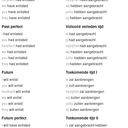
we
have enlisted
wij
hebben aangebracht
you
have enlisted
jullie
hebben aangebracht
they
have enlisted
zij
hebben aangebracht
Past perfect
Voltooid verleden tijd
I
had enlisted
ik
had aangebracht
you
had enlisted
jij
had aangebracht
he/she/it
had enlisted
hij/zij/het
had aangebracht
we
had enlisted
wij
hadden aangebracht
you
had enlisted
jullie
hadden aangebracht
they
had enlisted
zij
hadden aangebracht
Future
Toekomende tijd I
I
will enlist
ik
zal aanbrengen
you
will enlist
jij
zult aanbrengen
he/she/it
will enlist
hij/zij/het
zal aanbrengen
we
will enlist
wij
zullen aanbrengen
you
will enlist
jullie
zullen aanbrengen
they
will enlist
zij
zullen aanbrengen
Future perfect
Toekomende tijd II
I
will have enlisted
ik
zal aangebracht hebben