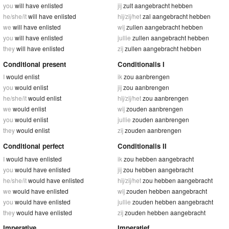
you
will have enlisted
jij
zult aangebracht hebben
he/she/it
will have enlisted
hij/zij/het
zal aangebracht hebben
we
will have enlisted
wij
zullen aangebracht hebben
you
will have enlisted
jullie
zullen aangebracht hebben
they
will have enlisted
zij
zullen aangebracht hebben
Conditional present
Conditionalis I
I
would enlist
ik
zou aanbrengen
you
would enlist
jij
zou aanbrengen
he/she/it
would enlist
hij/zij/het
zou aanbrengen
we
would enlist
wij
zouden aanbrengen
you
would enlist
jullie
zouden aanbrengen
they
would enlist
zij
zouden aanbrengen
Conditional perfect
Conditionalis II
I
would have enlisted
ik
zou hebben aangebracht
you
would have enlisted
jij
zou hebben aangebracht
he/she/it
would have enlisted
hij/zij/het
zou hebben aangebracht
we
would have enlisted
wij
zouden hebben aangebracht
you
would have enlisted
jullie
zouden hebben aangebracht
they
would have enlisted
zij
zouden hebben aangebracht
Imperative
Imperatief