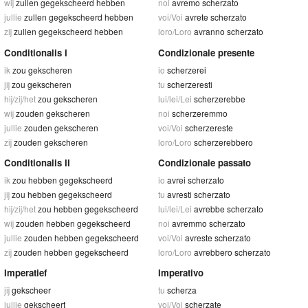
wij
zullen gegekscheerd hebben
noi
avremo scherzato
jullie
zullen gegekscheerd hebben
voi/Voi
avrete scherzato
zij
zullen gegekscheerd hebben
loro/Loro
avranno scherzato
Conditionalis I
Condizionale presente
ik
zou gekscheren
io
scherzerei
jij
zou gekscheren
tu
scherzeresti
hij/zij/het
zou gekscheren
lui/lei/Lei
scherzerebbe
wij
zouden gekscheren
noi
scherzeremmo
jullie
zouden gekscheren
voi/Voi
scherzereste
zij
zouden gekscheren
loro/Loro
scherzerebbero
Conditionalis II
Condizionale passato
ik
zou hebben gegekscheerd
io
avrei scherzato
jij
zou hebben gegekscheerd
tu
avresti scherzato
hij/zij/het
zou hebben gegekscheerd
lui/lei/Lei
avrebbe scherzato
wij
zouden hebben gegekscheerd
noi
avremmo scherzato
jullie
zouden hebben gegekscheerd
voi/Voi
avreste scherzato
zij
zouden hebben gegekscheerd
loro/Loro
avrebbero scherzato
Imperatief
Imperativo
jij
gekscheer
tu
scherza
jullie
gekscheert
voi/Voi
scherzate