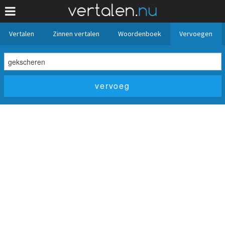
Vertalen
Zinnen vertalen
Woordenboek
Vervoegen