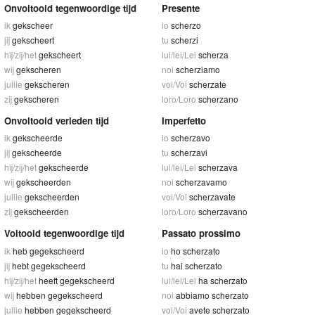
Onvoltooid tegenwoordige tijd
Presente
ik
gekscheer
io
scherzo
jij
gekscheert
tu
scherzi
hij/zij/het
gekscheert
lui/lei/Lei
scherza
wij
gekscheren
noi
scherziamo
jullie
gekscheren
voi/Voi
scherzate
zij
gekscheren
loro/Loro
scherzano
Onvoltooid verleden tijd
Imperfetto
ik
gekscheerde
io
scherzavo
jij
gekscheerde
tu
scherzavi
hij/zij/het
gekscheerde
lui/lei/Lei
scherzava
wij
gekscheerden
noi
scherzavamo
jullie
gekscheerden
voi/Voi
scherzavate
zij
gekscheerden
loro/Loro
scherzavano
Voltooid tegenwoordige tijd
Passato prossimo
ik
heb gegekscheerd
io
ho scherzato
jij
hebt gegekscheerd
tu
hai scherzato
hij/zij/het
heeft gegekscheerd
lui/lei/Lei
ha scherzato
wij
hebben gegekscheerd
noi
abbiamo scherzato
jullie
hebben gegekscheerd
voi/Voi
avete scherzato