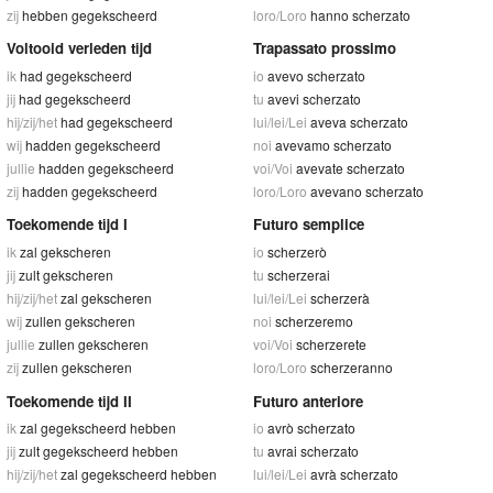
zij
hebben gegekscheerd
loro/Loro
hanno scherzato
Voltooid verleden tijd
Trapassato prossimo
ik
had gegekscheerd
io
avevo scherzato
jij
had gegekscheerd
tu
avevi scherzato
hij/zij/het
had gegekscheerd
lui/lei/Lei
aveva scherzato
wij
hadden gegekscheerd
noi
avevamo scherzato
jullie
hadden gegekscheerd
voi/Voi
avevate scherzato
zij
hadden gegekscheerd
loro/Loro
avevano scherzato
Toekomende tijd I
Futuro semplice
ik
zal gekscheren
io
scherzerò
jij
zult gekscheren
tu
scherzerai
hij/zij/het
zal gekscheren
lui/lei/Lei
scherzerà
wij
zullen gekscheren
noi
scherzeremo
jullie
zullen gekscheren
voi/Voi
scherzerete
zij
zullen gekscheren
loro/Loro
scherzeranno
Toekomende tijd II
Futuro anteriore
ik
zal gegekscheerd hebben
io
avrò scherzato
jij
zult gegekscheerd hebben
tu
avrai scherzato
hij/zij/het
zal gegekscheerd hebben
lui/lei/Lei
avrà scherzato