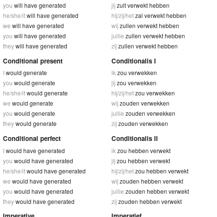
you
will have generated
jij
zult verwekt hebben
he/she/it
will have generated
hij/zij/het
zal verwekt hebben
we
will have generated
wij
zullen verwekt hebben
you
will have generated
jullie
zullen verwekt hebben
they
will have generated
zij
zullen verwekt hebben
Conditional present
Conditionalis I
I
would generate
ik
zou verwekken
you
would generate
jij
zou verwekken
he/she/it
would generate
hij/zij/het
zou verwekken
we
would generate
wij
zouden verwekken
you
would generate
jullie
zouden verwekken
they
would generate
zij
zouden verwekken
Conditional perfect
Conditionalis II
I
would have generated
ik
zou hebben verwekt
you
would have generated
jij
zou hebben verwekt
he/she/it
would have generated
hij/zij/het
zou hebben verwekt
we
would have generated
wij
zouden hebben verwekt
you
would have generated
jullie
zouden hebben verwekt
they
would have generated
zij
zouden hebben verwekt
Imperative
Imperatief