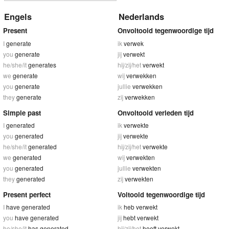
Engels
Nederlands
Present
Onvoltooid tegenwoordige tijd
I
generate
ik
verwek
you
generate
jij
verwekt
he/she/it
generates
hij/zij/het
verwekt
we
generate
wij
verwekken
you
generate
jullie
verwekken
they
generate
zij
verwekken
Simple past
Onvoltooid verleden tijd
I
generated
ik
verwekte
you
generated
jij
verwekte
he/she/it
generated
hij/zij/het
verwekte
we
generated
wij
verwekten
you
generated
jullie
verwekten
they
generated
zij
verwekten
Present perfect
Voltooid tegenwoordige tijd
I
have generated
ik
heb verwekt
you
have generated
jij
hebt verwekt
he/she/it
has generated
hij/zij/het
heeft verwekt