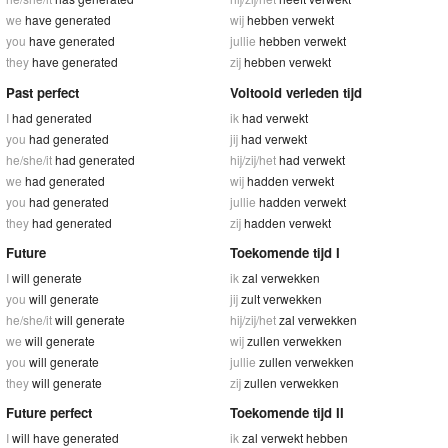
we
have generated
wij
hebben verwekt
you
have generated
jullie
hebben verwekt
they
have generated
zij
hebben verwekt
Past perfect
Voltooid verleden tijd
I
had generated
ik
had verwekt
you
had generated
jij
had verwekt
he/she/it
had generated
hij/zij/het
had verwekt
we
had generated
wij
hadden verwekt
you
had generated
jullie
hadden verwekt
they
had generated
zij
hadden verwekt
Future
Toekomende tijd I
I
will generate
ik
zal verwekken
you
will generate
jij
zult verwekken
he/she/it
will generate
hij/zij/het
zal verwekken
we
will generate
wij
zullen verwekken
you
will generate
jullie
zullen verwekken
they
will generate
zij
zullen verwekken
Future perfect
Toekomende tijd II
I
will have generated
ik
zal verwekt hebben