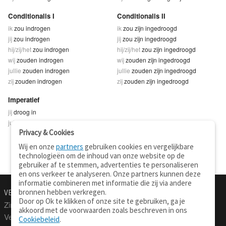
Conditionalis I
Conditionalis II
ik
zou indrogen
ik
zou zijn ingedroogd
jij
zou indrogen
jij
zou zijn ingedroogd
hij/zij/het
zou indrogen
hij/zij/het
zou zijn ingedroogd
wij
zouden indrogen
wij
zouden zijn ingedroogd
jullie
zouden indrogen
jullie
zouden zijn ingedroogd
zij
zouden indrogen
zij
zouden zijn ingedroogd
Imperatief
jij
droog in
jullie
droogt in
Privacy & Cookies
Wij en onze
partners
gebruiken cookies en vergelijkbare
technologieën om de inhoud van onze website op de
gebruiker af te stemmen, advertenties te personaliseren
en ons verkeer te analyseren. Onze partners kunnen deze
informatie combineren met informatie die zij via andere
bronnen hebben verkregen.
VERTALEN.NU
OVER
Door op Ok te klikken of onze site te gebruiken, ga je
Zinnen vertalen
Over deze site
akkoord met de voorwaarden zoals beschreven in ons
Verklarend woordenboek
Contact
Cookiebeleid
.