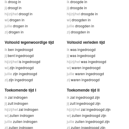
ik
droog in
ik
droogde in
jij
droogt in
jij
droogde in
hij/zij/het
droogt in
hij/zij/het
droogde in
wij
drogen in
wij
droogden in
jullie
drogen in
jullie
droogden in
zij
drogen in
zij
droogden in
Voltooid tegenwoordige tijd
Voltooid verleden tijd
ik
ben ingedroogd
ik
was ingedroogd
jij
bent ingedroogd
jij
was ingedroogd
hij/zij/het
is ingedroogd
hij/zij/het
was ingedroogd
wij
zijn ingedroogd
wij
waren ingedroogd
jullie
zijn ingedroogd
jullie
waren ingedroogd
zij
zijn ingedroogd
zij
waren ingedroogd
Toekomende tijd I
Toekomende tijd II
ik
zal indrogen
ik
zal ingedroogd zijn
jij
zult indrogen
jij
zult ingedroogd zijn
hij/zij/het
zal indrogen
hij/zij/het
zal ingedroogd zijn
wij
zullen indrogen
wij
zullen ingedroogd zijn
jullie
zullen indrogen
jullie
zullen ingedroogd zijn
zij
zullen indrogen
zij
zullen ingedroogd zijn