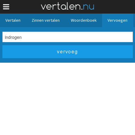
Vertalen
Zinnen vertalen
Woordenboek
Vervoegen