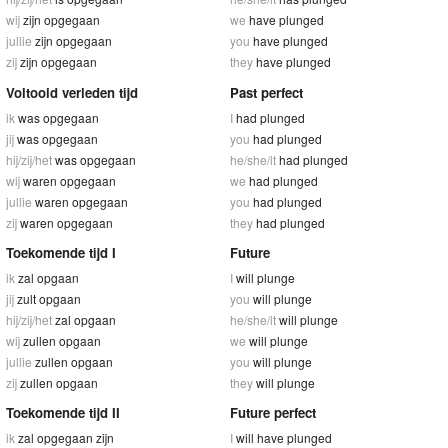
wij
zijn opgegaan
we
have plunged
jullie
zijn opgegaan
you
have plunged
zij
zijn opgegaan
they
have plunged
Voltooid verleden tijd
Past perfect
ik
was opgegaan
I
had plunged
jij
was opgegaan
you
had plunged
hij/zij/het
was opgegaan
he/she/it
had plunged
wij
waren opgegaan
we
had plunged
jullie
waren opgegaan
you
had plunged
zij
waren opgegaan
they
had plunged
Toekomende tijd I
Future
ik
zal opgaan
I
will plunge
jij
zult opgaan
you
will plunge
hij/zij/het
zal opgaan
he/she/it
will plunge
wij
zullen opgaan
we
will plunge
jullie
zullen opgaan
you
will plunge
zij
zullen opgaan
they
will plunge
Toekomende tijd II
Future perfect
ik
zal opgegaan zijn
I
will have plunged