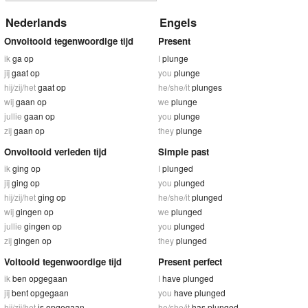
Nederlands
Engels
Onvoltooid tegenwoordige tijd
Present
ik
ga op
I
plunge
jij
gaat op
you
plunge
hij/zij/het
gaat op
he/she/it
plunges
wij
gaan op
we
plunge
jullie
gaan op
you
plunge
zij
gaan op
they
plunge
Onvoltooid verleden tijd
Simple past
ik
ging op
I
plunged
jij
ging op
you
plunged
hij/zij/het
ging op
he/she/it
plunged
wij
gingen op
we
plunged
jullie
gingen op
you
plunged
zij
gingen op
they
plunged
Voltooid tegenwoordige tijd
Present perfect
ik
ben opgegaan
I
have plunged
jij
bent opgegaan
you
have plunged
hij/zij/het
is opgegaan
he/she/it
has plunged