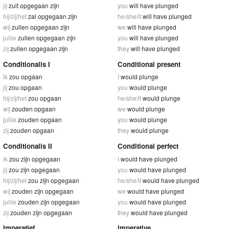
jij
zult opgegaan zijn
you
will have plunged
hij/zij/het
zal opgegaan zijn
he/she/it
will have plunged
wij
zullen opgegaan zijn
we
will have plunged
jullie
zullen opgegaan zijn
you
will have plunged
zij
zullen opgegaan zijn
they
will have plunged
Conditionalis I
Conditional present
ik
zou opgaan
I
would plunge
jij
zou opgaan
you
would plunge
hij/zij/het
zou opgaan
he/she/it
would plunge
wij
zouden opgaan
we
would plunge
jullie
zouden opgaan
you
would plunge
zij
zouden opgaan
they
would plunge
Conditionalis II
Conditional perfect
ik
zou zijn opgegaan
I
would have plunged
jij
zou zijn opgegaan
you
would have plunged
hij/zij/het
zou zijn opgegaan
he/she/it
would have plunged
wij
zouden zijn opgegaan
we
would have plunged
jullie
zouden zijn opgegaan
you
would have plunged
zij
zouden zijn opgegaan
they
would have plunged
Imperatief
Imperative