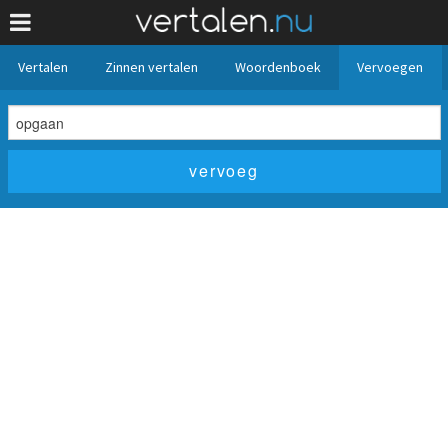
Vertalen
Zinnen vertalen
Woordenboek
Vervoegen