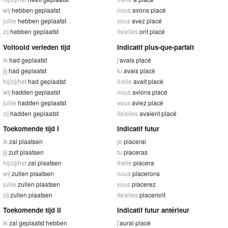
wij
hebben geplaatst
nous
avons placé
jullie
hebben geplaatst
vous
avez placé
zij
hebben geplaatst
ils/elles
ont placé
Voltooid verleden tijd
Indicatif plus-que-parfait
ik
had geplaatst
j'
avais placé
jij
had geplaatst
tu
avais placé
hij/zij/het
had geplaatst
il/elle
avait placé
wij
hadden geplaatst
nous
avions placé
jullie
hadden geplaatst
vous
aviez placé
zij
hadden geplaatst
ils/elles
avaient placé
Toekomende tijd I
Indicatif futur
ik
zal plaatsen
je
placerai
jij
zult plaatsen
tu
placeras
hij/zij/het
zal plaatsen
il/elle
placera
wij
zullen plaatsen
nous
placerons
jullie
zullen plaatsen
vous
placerez
zij
zullen plaatsen
ils/elles
placeront
Toekomende tijd II
Indicatif futur antérieur
ik
zal geplaatst hebben
j'
aurai placé