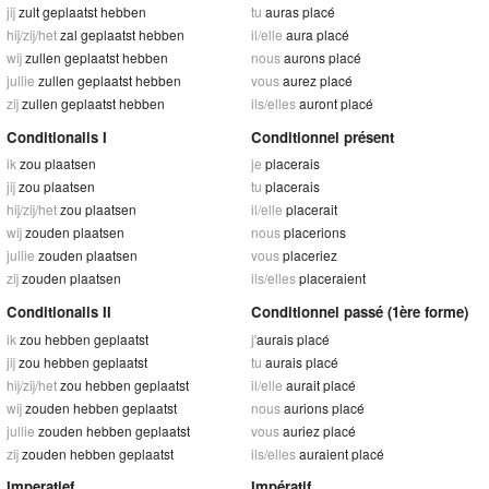
jij
zult geplaatst hebben
tu
auras placé
hij/zij/het
zal geplaatst hebben
il/elle
aura placé
wij
zullen geplaatst hebben
nous
aurons placé
jullie
zullen geplaatst hebben
vous
aurez placé
zij
zullen geplaatst hebben
ils/elles
auront placé
Conditionalis I
Conditionnel présent
ik
zou plaatsen
je
placerais
jij
zou plaatsen
tu
placerais
hij/zij/het
zou plaatsen
il/elle
placerait
wij
zouden plaatsen
nous
placerions
jullie
zouden plaatsen
vous
placeriez
zij
zouden plaatsen
ils/elles
placeraient
Conditionalis II
Conditionnel passé (1ère forme)
ik
zou hebben geplaatst
j'
aurais placé
jij
zou hebben geplaatst
tu
aurais placé
hij/zij/het
zou hebben geplaatst
il/elle
aurait placé
wij
zouden hebben geplaatst
nous
aurions placé
jullie
zouden hebben geplaatst
vous
auriez placé
zij
zouden hebben geplaatst
ils/elles
auraient placé
Imperatief
Impératif