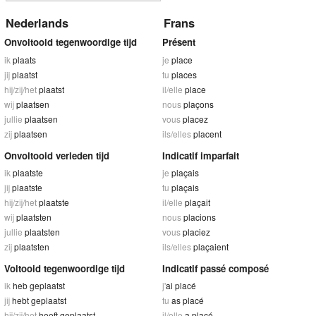
Nederlands
Frans
Onvoltooid tegenwoordige tijd
Présent
ik
plaats
je
place
jij
plaatst
tu
places
hij/zij/het
plaatst
il/elle
place
wij
plaatsen
nous
plaçons
jullie
plaatsen
vous
placez
zij
plaatsen
ils/elles
placent
Onvoltooid verleden tijd
Indicatif imparfait
ik
plaatste
je
plaçais
jij
plaatste
tu
plaçais
hij/zij/het
plaatste
il/elle
plaçait
wij
plaatsten
nous
placions
jullie
plaatsten
vous
placiez
zij
plaatsten
ils/elles
plaçaient
Voltooid tegenwoordige tijd
Indicatif passé composé
ik
heb geplaatst
j'
ai placé
jij
hebt geplaatst
tu
as placé
hij/zij/het
heeft geplaatst
il/elle
a placé