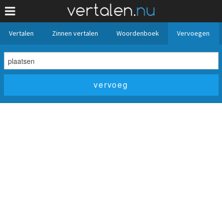
Vertalen
Zinnen vertalen
Woordenboek
Vervoegen