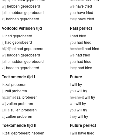
wij
hebben geprobeerd
we
have tried
jullie
hebben geprobeerd
you
have tried
zij
hebben geprobeerd
they
have tried
Voltooid verleden tijd
Past perfect
ik
had geprobeerd
I
had tried
jij
had geprobeerd
you
had tried
hij/zij/het
had geprobeerd
he/she/it
had tried
wij
hadden geprobeerd
we
had tried
jullie
hadden geprobeerd
you
had tried
zij
hadden geprobeerd
they
had tried
Toekomende tijd I
Future
ik
zal proberen
I
will try
jij
zult proberen
you
will try
hij/zij/het
zal proberen
he/she/it
will try
wij
zullen proberen
we
will try
jullie
zullen proberen
you
will try
zij
zullen proberen
they
will try
Toekomende tijd II
Future perfect
ik
zal geprobeerd hebben
I
will have tried