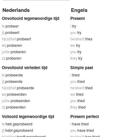
Nederlands
Engels
Onvoltooid tegenwoordige tijd
Present
ik
probeer
I
try
jij
probeert
you
try
hij/zij/het
probeert
he/she/it
tries
wij
proberen
we
try
jullie
proberen
you
try
zij
proberen
they
try
Onvoltooid verleden tijd
Simple past
ik
probeerde
I
tried
jij
probeerde
you
tried
hij/zij/het
probeerde
he/she/it
tried
wij
probeerden
we
tried
jullie
probeerden
you
tried
zij
probeerden
they
tried
Voltooid tegenwoordige tijd
Present perfect
ik
heb geprobeerd
I
have tried
jij
hebt geprobeerd
you
have tried
hij/zij/het
heeft geprobeerd
he/she/it
has tried