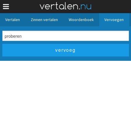
Vertalen
Zinnen vertalen
Woordenboek
Vervoegen