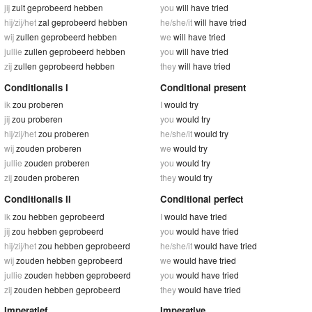
jij
zult geprobeerd hebben
you
will have tried
hij/zij/het
zal geprobeerd hebben
he/she/it
will have tried
wij
zullen geprobeerd hebben
we
will have tried
jullie
zullen geprobeerd hebben
you
will have tried
zij
zullen geprobeerd hebben
they
will have tried
Conditionalis I
Conditional present
ik
zou proberen
I
would try
jij
zou proberen
you
would try
hij/zij/het
zou proberen
he/she/it
would try
wij
zouden proberen
we
would try
jullie
zouden proberen
you
would try
zij
zouden proberen
they
would try
Conditionalis II
Conditional perfect
ik
zou hebben geprobeerd
I
would have tried
jij
zou hebben geprobeerd
you
would have tried
hij/zij/het
zou hebben geprobeerd
he/she/it
would have tried
wij
zouden hebben geprobeerd
we
would have tried
jullie
zouden hebben geprobeerd
you
would have tried
zij
zouden hebben geprobeerd
they
would have tried
Imperatief
Imperative