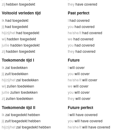
zij
hebben toegedekt
they
have covered
Voltooid verleden tijd
Past perfect
ik
had toegedekt
I
had covered
jij
had toegedekt
you
had covered
hij/zij/het
had toegedekt
he/she/it
had covered
wij
hadden toegedekt
we
had covered
jullie
hadden toegedekt
you
had covered
zij
hadden toegedekt
they
had covered
Toekomende tijd I
Future
ik
zal toedekken
I
will cover
jij
zult toedekken
you
will cover
hij/zij/het
zal toedekken
he/she/it
will cover
wij
zullen toedekken
we
will cover
jullie
zullen toedekken
you
will cover
zij
zullen toedekken
they
will cover
Toekomende tijd II
Future perfect
ik
zal toegedekt hebben
I
will have covered
jij
zult toegedekt hebben
you
will have covered
hij/zij/het
zal toegedekt hebben
he/she/it
will have covered