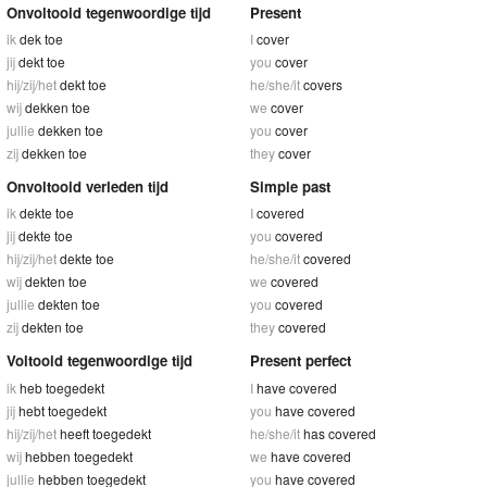
Onvoltooid tegenwoordige tijd
Present
ik
dek toe
I
cover
jij
dekt toe
you
cover
hij/zij/het
dekt toe
he/she/it
covers
wij
dekken toe
we
cover
jullie
dekken toe
you
cover
zij
dekken toe
they
cover
Onvoltooid verleden tijd
Simple past
ik
dekte toe
I
covered
jij
dekte toe
you
covered
hij/zij/het
dekte toe
he/she/it
covered
wij
dekten toe
we
covered
jullie
dekten toe
you
covered
zij
dekten toe
they
covered
Voltooid tegenwoordige tijd
Present perfect
ik
heb toegedekt
I
have covered
jij
hebt toegedekt
you
have covered
hij/zij/het
heeft toegedekt
he/she/it
has covered
wij
hebben toegedekt
we
have covered
jullie
hebben toegedekt
you
have covered