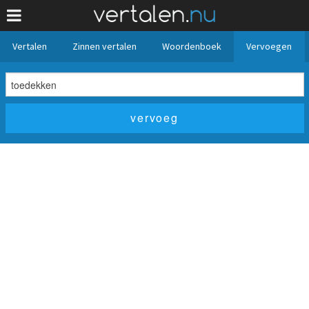
Vertalen
Zinnen vertalen
Woordenboek
Vervoegen