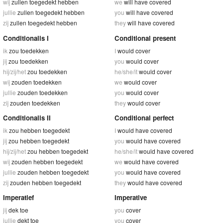
wij
zullen toegedekt hebben
we
will have covered
jullie
zullen toegedekt hebben
you
will have covered
zij
zullen toegedekt hebben
they
will have covered
Conditionalis I
Conditional present
ik
zou toedekken
I
would cover
jij
zou toedekken
you
would cover
hij/zij/het
zou toedekken
he/she/it
would cover
wij
zouden toedekken
we
would cover
jullie
zouden toedekken
you
would cover
zij
zouden toedekken
they
would cover
Conditionalis II
Conditional perfect
ik
zou hebben toegedekt
I
would have covered
jij
zou hebben toegedekt
you
would have covered
hij/zij/het
zou hebben toegedekt
he/she/it
would have covered
wij
zouden hebben toegedekt
we
would have covered
jullie
zouden hebben toegedekt
you
would have covered
zij
zouden hebben toegedekt
they
would have covered
Imperatief
Imperative
jij
dek toe
you
cover
jullie
dekt toe
you
cover