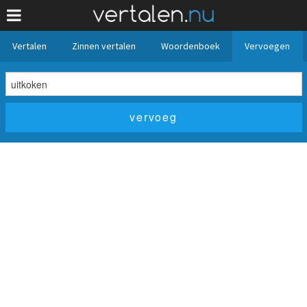
Vertalen
Zinnen vertalen
Woordenboek
Vervoegen