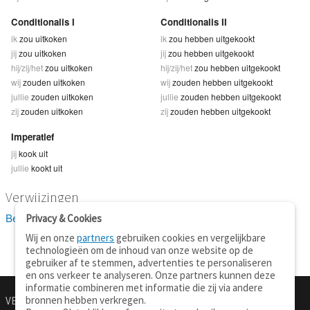
Conditionalis I
Conditionalis II
ik
zou uitkoken
ik
zou hebben uitgekookt
jij
zou uitkoken
jij
zou hebben uitgekookt
hij/zij/het
zou uitkoken
hij/zij/het
zou hebben uitgekookt
wij
zouden uitkoken
wij
zouden hebben uitgekookt
jullie
zouden uitkoken
jullie
zouden hebben uitgekookt
zij
zouden uitkoken
zij
zouden hebben uitgekookt
Imperatief
jij
kook uit
jullie
kookt uit
Verwijzingen
Bekijk 2 definitie(s) van uitkoken
Privacy & Cookies
Wij en onze
partners
gebruiken cookies en vergelijkbare
technologieën om de inhoud van onze website op de
gebruiker af te stemmen, advertenties te personaliseren
en ons verkeer te analyseren. Onze partners kunnen deze
informatie combineren met informatie die zij via andere
bronnen hebben verkregen.
VERTALEN.NU
OVER