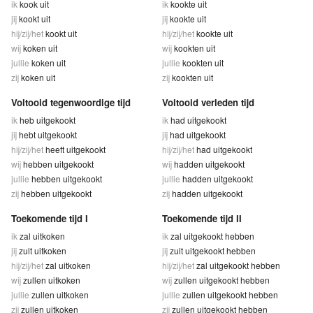
ik
kook uit
ik
kookte uit
jij
kookt uit
jij
kookte uit
hij/zij/het
kookt uit
hij/zij/het
kookte uit
wij
koken uit
wij
kookten uit
jullie
koken uit
jullie
kookten uit
zij
koken uit
zij
kookten uit
Voltooid tegenwoordige tijd
Voltooid verleden tijd
ik
heb uitgekookt
ik
had uitgekookt
jij
hebt uitgekookt
jij
had uitgekookt
hij/zij/het
heeft uitgekookt
hij/zij/het
had uitgekookt
wij
hebben uitgekookt
wij
hadden uitgekookt
jullie
hebben uitgekookt
jullie
hadden uitgekookt
zij
hebben uitgekookt
zij
hadden uitgekookt
Toekomende tijd I
Toekomende tijd II
ik
zal uitkoken
ik
zal uitgekookt hebben
jij
zult uitkoken
jij
zult uitgekookt hebben
hij/zij/het
zal uitkoken
hij/zij/het
zal uitgekookt hebben
wij
zullen uitkoken
wij
zullen uitgekookt hebben
jullie
zullen uitkoken
jullie
zullen uitgekookt hebben
zij
zullen uitkoken
zij
zullen uitgekookt hebben