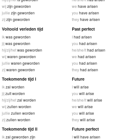
wij
zijn geworden
we
have arisen
jullie
zijn geworden
you
have arisen
zij
zijn geworden
they
have arisen
Voltooid verleden tijd
Past perfect
ik
was geworden
I
had arisen
jij
was geworden
you
had arisen
hij/zij/het
was geworden
he/she/it
had arisen
wij
waren geworden
we
had arisen
jullie
waren geworden
you
had arisen
zij
waren geworden
they
had arisen
Toekomende tijd I
Future
ik
zal worden
I
will arise
jij
zult worden
you
will arise
hij/zij/het
zal worden
he/she/it
will arise
wij
zullen worden
we
will arise
jullie
zullen worden
you
will arise
zij
zullen worden
they
will arise
Toekomende tijd II
Future perfect
ik
zal geworden zijn
I
will have arisen