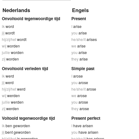
Nederlands
Engels
Onvoltooid tegenwoordige tijd
Present
ik
word
I
arise
jij
wordt
you
arise
hij/zij/het
wordt
he/she/it
arises
wij
worden
we
arise
jullie
worden
you
arise
zij
worden
they
arise
Onvoltooid verleden tijd
Simple past
ik
werd
I
arose
jij
werd
you
arose
hij/zij/het
werd
he/she/it
arose
wij
werden
we
arose
jullie
werden
you
arose
zij
werden
they
arose
Voltooid tegenwoordige tijd
Present perfect
ik
ben geworden
I
have arisen
jij
bent geworden
you
have arisen
hij/zij/het
is geworden
he/she/it
has arisen