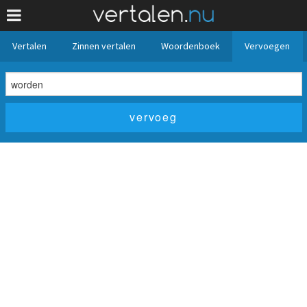
Vertalen
Zinnen vertalen
Woordenboek
Vervoegen