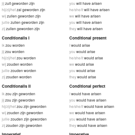
jij
zult geworden zijn
you
will have arisen
hij/zij/het
zal geworden zijn
he/she/it
will have arisen
wij
zullen geworden zijn
we
will have arisen
jullie
zullen geworden zijn
you
will have arisen
zij
zullen geworden zijn
they
will have arisen
Conditionalis I
Conditional present
ik
zou worden
I
would arise
jij
zou worden
you
would arise
hij/zij/het
zou worden
he/she/it
would arise
wij
zouden worden
we
would arise
jullie
zouden worden
you
would arise
zij
zouden worden
they
would arise
Conditionalis II
Conditional perfect
ik
zou zijn geworden
I
would have arisen
jij
zou zijn geworden
you
would have arisen
hij/zij/het
zou zijn geworden
he/she/it
would have arisen
wij
zouden zijn geworden
we
would have arisen
jullie
zouden zijn geworden
you
would have arisen
zij
zouden zijn geworden
they
would have arisen
Imperatief
Imperative