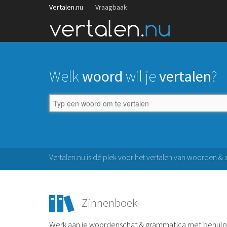
Vertalen.nu
Vraagbaak
Welk
woord
wil je
vertalen
?
Vertalen.nu is dé plek voor het vertalen van woorden & zi
Zinnenboek
Werk aan je woordenschat & grammatica met behulp