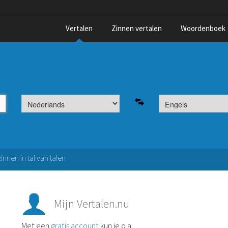
Vertalen
Zinnen vertalen
Woordenboek
nnen in tal van talen
Mijn Vertalen.nu
Met een
gratis account
kun je o.a.