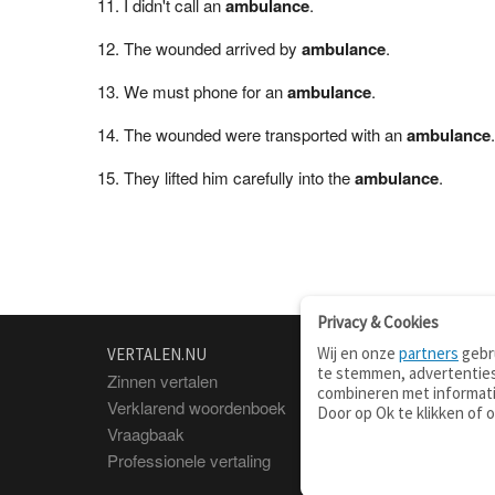
I didn't call an
ambulance
.
The wounded arrived by
ambulance
.
We must phone for an
ambulance
.
The wounded were transported with an
ambulance
.
They lifted him carefully into the
ambulance
.
Privacy & Cookies
Wij en onze
partners
gebru
VERTALEN.NU
OVER
te stemmen, advertenties
Zinnen vertalen
Over deze site
combineren met informati
Verklarend woordenboek
Contact
Door op Ok te klikken of 
Vraagbaak
Privacy
Professionele vertaling