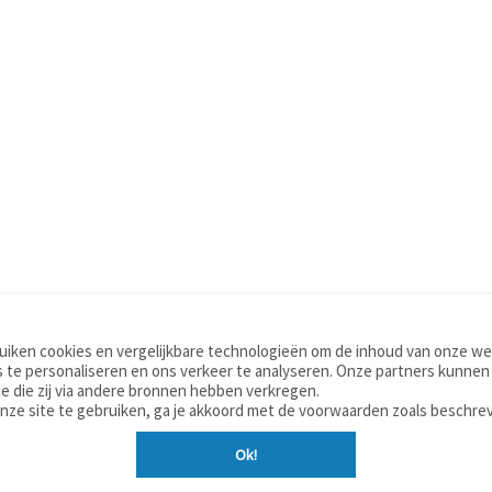
iken cookies en vergelijkbare technologieën om de inhoud van onze web
TOOLS
WOORDENBOEKEN
 te personaliseren en ons verkeer te analyseren. Onze partners kunnen
Apps
Nederlands - Engels
e die zij via andere bronnen hebben verkregen.
Mobiel
Nederlands - Duits
onze site te gebruiken, ga je akkoord met de voorwaarden zoals beschre
Tools & widgets
Nederlands - Spaans
Ok!