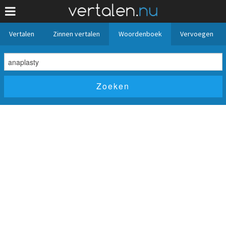
Vertalen
Zinnen vertalen
Woordenboek
Vervoegen