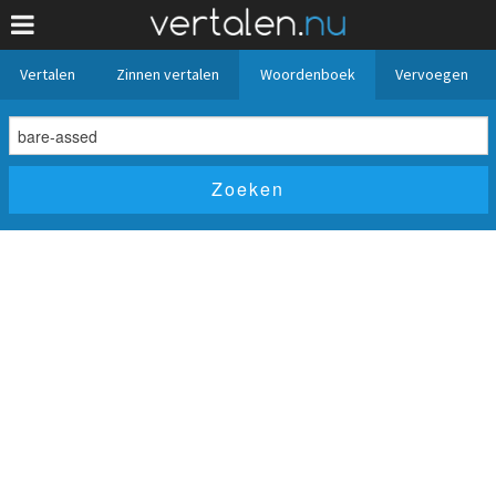
Vertalen
Zinnen vertalen
Woordenboek
Vervoegen