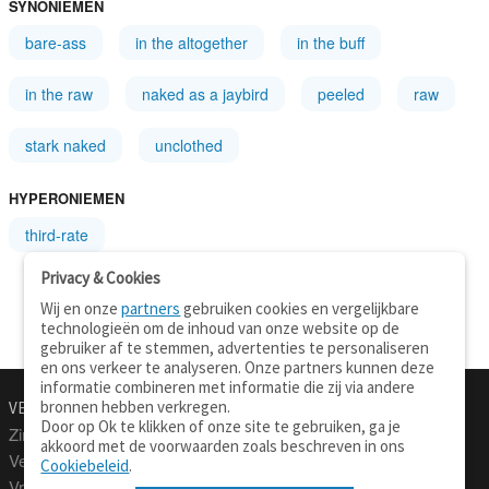
SYNONIEMEN
bare-ass
in the altogether
in the buff
in the raw
naked as a jaybird
peeled
raw
stark naked
unclothed
HYPERONIEMEN
third-rate
Privacy & Cookies
Wij en onze
partners
gebruiken cookies en vergelijkbare
technologieën om de inhoud van onze website op de
gebruiker af te stemmen, advertenties te personaliseren
en ons verkeer te analyseren. Onze partners kunnen deze
informatie combineren met informatie die zij via andere
bronnen hebben verkregen.
VERTALEN.NU
OVER
Door op Ok te klikken of onze site te gebruiken, ga je
Zinnen vertalen
Over deze site
akkoord met de voorwaarden zoals beschreven in ons
Verklarend woordenboek
Contact
Cookiebeleid
.
Vraagbaak
Privacy