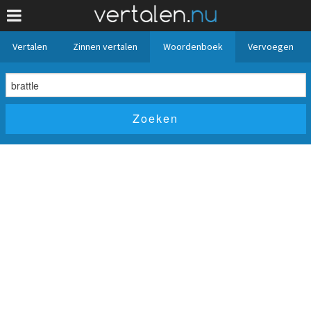
Vertalen
Zinnen vertalen
Woordenboek
Vervoegen