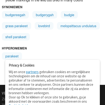
SYNONIEMEN
budgereegah
budgerygah
budgie
grass parakeet
lovebird
melopsittacus undulatus
shell parakeet
HYPERONIEMEN
parakeet
Privacy & Cookies
Wij en onze
partners
gebruiken cookies en vergelijkbare
technologieën om de inhoud van onze website op de
gebruiker af te stemmen, advertenties te personaliseren
en ons verkeer te analyseren. Onze partners kunnen deze
informatie combineren met informatie die zij via andere
bronnen hebben verkregen.
VERTALEN.NU
OVER
Door op Ok te klikken of onze site te gebruiken, ga je
Zinnen vertalen
Over deze site
akkoord met de voorwaarden zoals beschreven in ons
Verklarend woordenboek
Contact