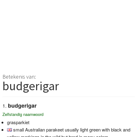
Betekenis van:
budgerigar
budgerigar
Zelfstandig naamwoord
grasparkiet
small Australian parakeet usually light green with black and
yellow markings in the wild but bred in many colors