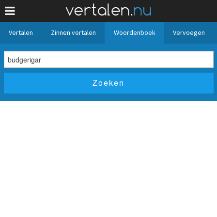
Vertalen
Zinnen vertalen
Woordenboek
Vervoegen