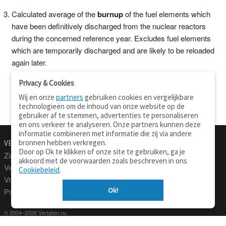
Calculated average of the
burnup
of the fuel elements which
have been definitively discharged from the nuclear reactors
during the concerned reference year. Excludes fuel elements
which are temporarily discharged and are likely to be reloaded
again later.
Privacy & Cookies
Wij en onze
partners
gebruiken cookies en vergelijkbare
technologieën om de inhoud van onze website op de
gebruiker af te stemmen, advertenties te personaliseren
en ons verkeer te analyseren. Onze partners kunnen deze
informatie combineren met informatie die zij via andere
bronnen hebben verkregen.
VERTALEN.NU
OVER
Door op Ok te klikken of onze site te gebruiken, ga je
Zinnen vertalen
Over deze site
akkoord met de voorwaarden zoals beschreven in ons
Verklarend woordenboek
Contact
Cookiebeleid
.
Vraagbaak
Privacy
Ok!
Professionele vertaling
© 2004–2026 Vertalen.nu