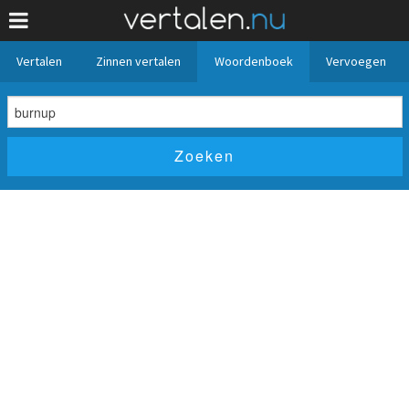
Vertalen
Zinnen vertalen
Woordenboek
Vervoegen