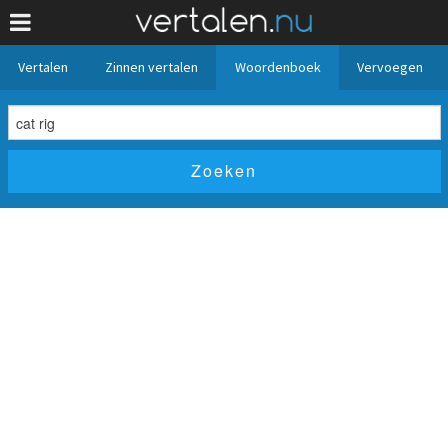
Vertalen
Zinnen vertalen
Woordenboek
Vervoegen